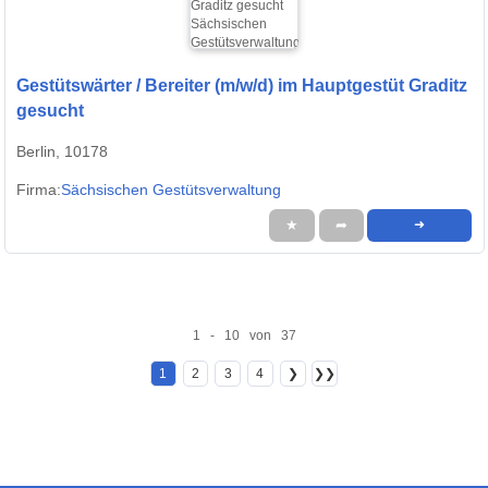
Gestütswärter / Bereiter (m/w/d) im Hauptgestüt Graditz
gesucht
Berlin, 10178
Firma:
Sächsischen Gestütsverwaltung
★
➦
➜
1 - 10 von 37
1
2
3
4
❯
❯❯