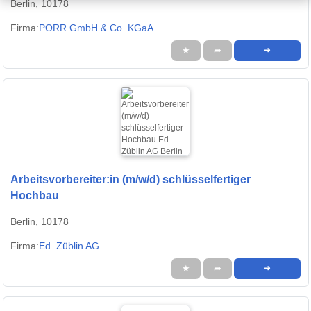
Berlin, 10178
Firma:
PORR GmbH & Co. KGaA
★
➦
➜
Arbeitsvorbereiter:in (m/w/d) schlüsselfertiger
Hochbau
Berlin, 10178
Firma:
Ed. Züblin AG
★
➦
➜