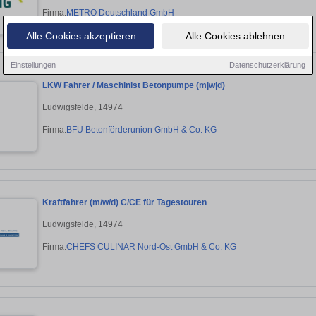
Firma:
METRO Deutschland GmbH
Alle Cookies akzeptieren
Alle Cookies ablehnen
Einstellungen
Datenschutzerklärung
LKW Fahrer / Maschinist Betonpumpe (m|w|d)
Ludwigsfelde, 14974
Firma:
BFU Betonförderunion GmbH & Co. KG
Kraftfahrer (m/w/d) C/CE für Tagestouren
Ludwigsfelde, 14974
Firma:
CHEFS CULINAR Nord-Ost GmbH & Co. KG