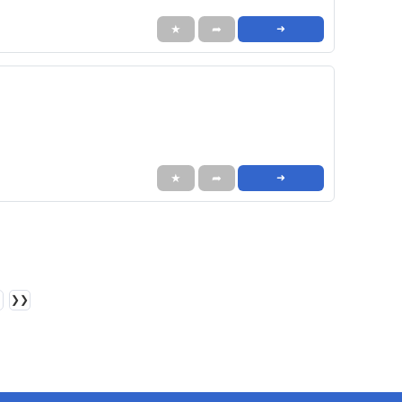
★
➦
➜
★
➦
➜
❯❯