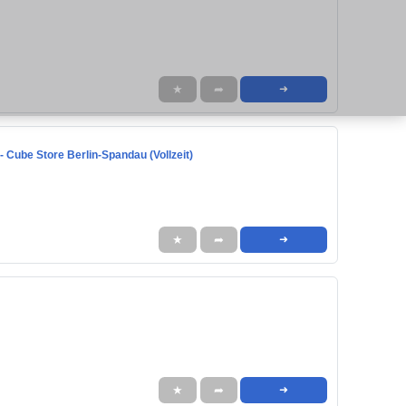
★
➦
➜
 - Cube Store Berlin-Spandau (Vollzeit)
★
➦
➜
★
➦
➜