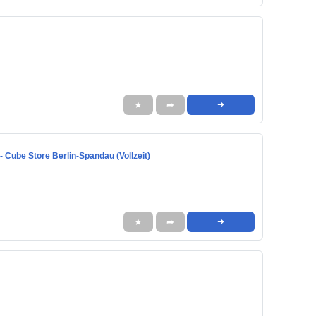
★
➦
➜
 - Cube Store Berlin-Spandau (Vollzeit)
★
➦
➜