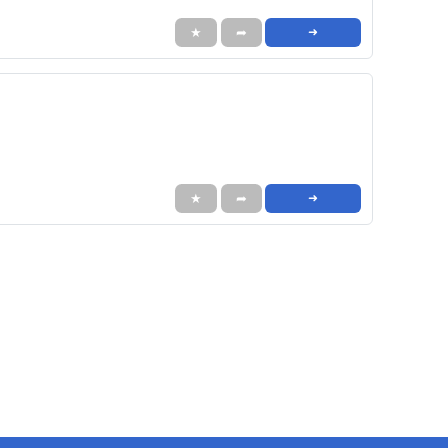
★
➦
➜
★
➦
➜