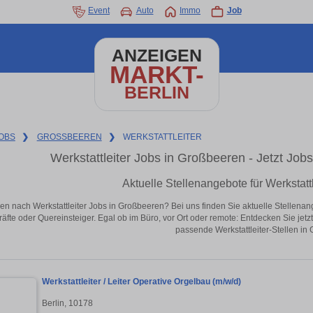
Event
Auto
Immo
Job
ANZEIGEN
MARKT-
BERLIN
OBS
❯
GROSSBEEREN
❯
WERKSTATTLEITER
Werkstattleiter Jobs in Großbeeren - Jetzt Jobs 
Aktuelle Stellenangebote für Werkstatt
en nach Werkstattleiter Jobs in Großbeeren? Bei uns finden Sie aktuelle Stellenangeb
äfte oder Quereinsteiger. Egal ob im Büro, vor Ort oder remote: Entdecken Sie jet
passende Werkstattleiter-Stellen in
Werkstattleiter / Leiter Operative Orgelbau (m/w/d)
Berlin, 10178