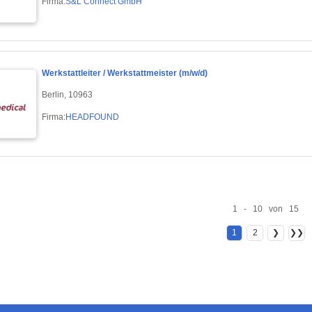
Firma:
S&L Connect GmbH
Werkstattleiter / Werkstattmeister (m/w/d)
Berlin, 10963
Firma:
HEADFOUND
1 - 10 von 15
1
2
❯
❯❯