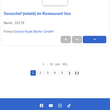
Souschef (m/w/d) im Restaurant Vox
Berlin, 10178
Firma:
Grand Hyatt Berlin GmbH
★
➦
➜
1 - 10 von 501
1
2
3
4
5
❯
❯❯