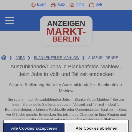
Event
Auto
Immo
Job
ANZEIGEN
MARKT-
BERLIN
❯
JOBS
❯
BLANKENFELDE-MAHLOW
❯
AUSZUBILDENDE
Auszubildende/r Jobs in Blankenfelde-Mahlow -
Jetzt Jobs in Voll- und Teilzeit entdecken
Aktuelle Stellenangebote für Auszubildende/r in Blankenfelde-
Mahlow
Sie suchen nach Auszubildende/r Jobs in Blankenfelde-Mahlow? Bei uns
finden Sie aktuelle Stellenangebote in Vollzeit und Teilzeit – ideal für
Berufseinsteiger, erfahrene Fachkräfte oder Quereinsteiger. Egal ob im Büro,
vor Ort oder remote: Entdecken Sie jetzt neue Chancen in Ihrer Region und
bewerben Sie sich direkt auf passende Auszubildende/r-Stellen in
Blankenfelde-Mahlow!
Alle Cookies akzeptieren
Alle Cookies ablehnen