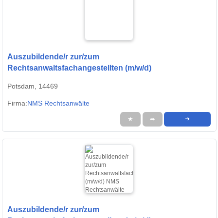
Auszubildende/r zur/zum
Rechtsanwaltsfachangestellten (m/w/d)
Potsdam, 14469
Firma:
NMS Rechtsanwälte
★
➦
➜
Auszubildende/r zur/zum