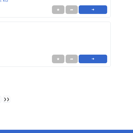
o. KG
★
➦
➜
★
➦
➜
❯❯