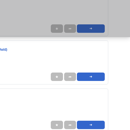
★
➦
➜
/w/d)
★
➦
➜
★
➦
➜