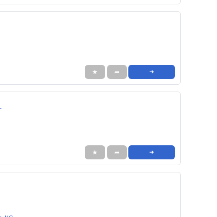
★
➦
➜
.
★
➦
➜