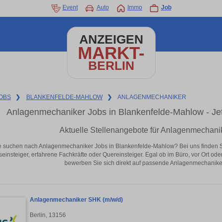
Event
Auto
Immo
Job
ANZEIGEN
MARKT-
BERLIN
OBS
❯
BLANKENFELDE-MAHLOW
❯
ANLAGENMECHANIKER
Anlagenmechaniker Jobs in Blankenfelde-Mahlow - Jetzt
Aktuelle Stellenangebote für Anlagenmechani
e suchen nach Anlagenmechaniker Jobs in Blankenfelde-Mahlow? Bei uns finden Sie a
seinsteiger, erfahrene Fachkräfte oder Quereinsteiger. Egal ob im Büro, vor Ort od
bewerben Sie sich direkt auf passende Anlagenmechaniker
Anlagenmechaniker SHK (m/w/d)
Berlin, 13156