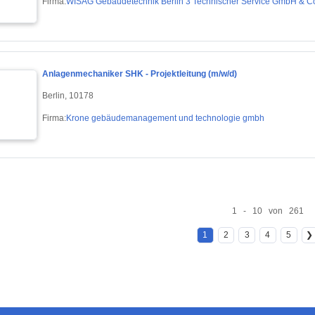
Firma:
WISAG Gebäudetechnik Berlin 3 Technischer Service GmbH & C
Anlagenmechaniker SHK - Projektleitung (m/w/d)
Berlin, 10178
Firma:
Krone gebäudemanagement und technologie gmbh
1 - 10 von 261
1
2
3
4
5
❯