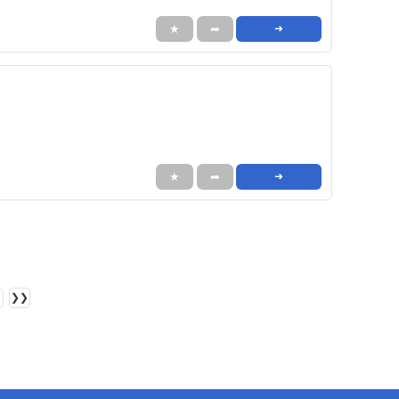
★
➦
➜
★
➦
➜
❯❯