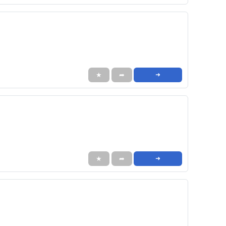
★
➦
➜
★
➦
➜