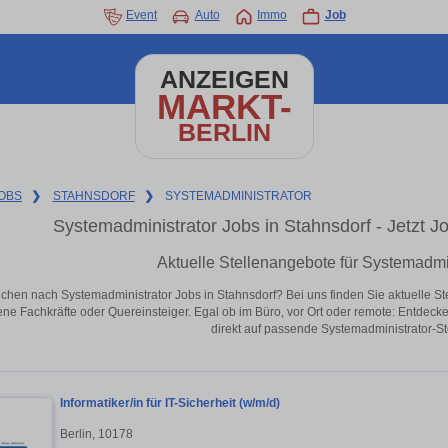
Event
Auto
Immo
Job
ANZEIGEN
MARKT-
BERLIN
OBS
❯
STAHNSDORF
❯
SYSTEMADMINISTRATOR
Systemadministrator Jobs in Stahnsdorf - Jetzt Jo
Aktuelle Stellenangebote für Systemadmin
chen nach Systemadministrator Jobs in Stahnsdorf? Bei uns finden Sie aktuelle Stell
ene Fachkräfte oder Quereinsteiger. Egal ob im Büro, vor Ort oder remote: Entdeck
direkt auf passende Systemadministrator-Ste
Informatiker/in für IT-Sicherheit (w/m/d)
Berlin, 10178