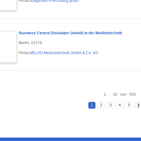
Firma:
softgarden e-recruiting gmbh
Business Central Developer (m/w/d) in der Medizintechnik
Berlin, 10178
Firma:
MELAG Medizintechnik GmbH & Co. KG
1 - 10 von 500
1
2
3
4
5
❯