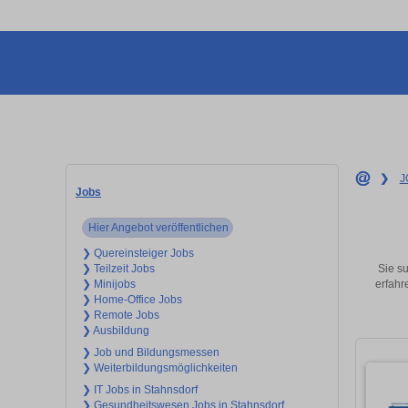
❯
J
Jobs
Hier Angebot veröffentlichen
❯ Quereinsteiger Jobs
Sie su
❯ Teilzeit Jobs
erfahr
❯ Minijobs
❯ Home-Office Jobs
❯ Remote Jobs
❯ Ausbildung
❯ Job und Bildungsmessen
❯ Weiterbildungsmöglichkeiten
❯ IT Jobs in Stahnsdorf
❯ Gesundheitswesen Jobs in Stahnsdorf