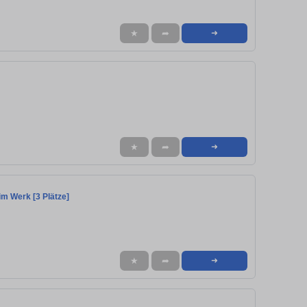
★
➦
➜
★
➦
➜
im Werk [3 Plätze]
★
➦
➜