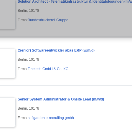
Solution Architect - Telematikinfrastruktur & Identitätslösungen (m/w
Berlin, 10178
Firma:
Bundesdruckerei-Gruppe
(Senior) Softwareentwickler abas ERP (w/m/d)
Berlin, 10178
Firma:
Finetech GmbH & Co. KG
Senior System Administrator & Onsite Lead (m/w/d)
Berlin, 10178
Firma:
softgarden e-recruiting gmbh