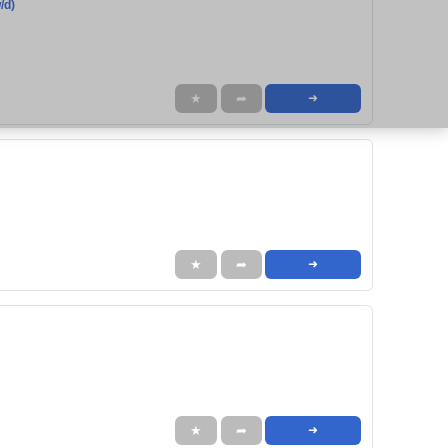
/d)
★
➦
➜
★
➦
➜
★
➦
➜