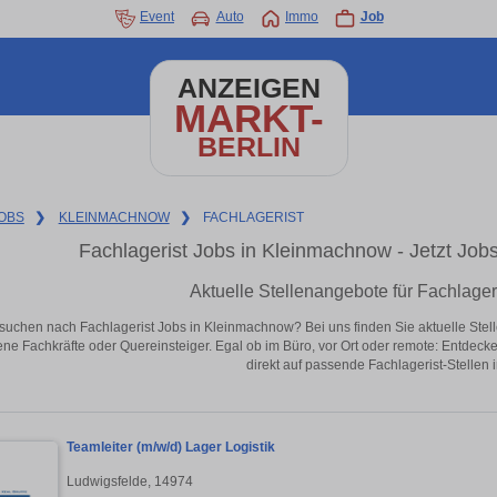
Event
Auto
Immo
Job
ANZEIGEN
MARKT-
BERLIN
OBS
❯
KLEINMACHNOW
❯
FACHLAGERIST
Fachlagerist Jobs in Kleinmachnow - Jetzt Jobs 
Aktuelle Stellenangebote für Fachlage
suchen nach Fachlagerist Jobs in Kleinmachnow? Bei uns finden Sie aktuelle Stellen
ene Fachkräfte oder Quereinsteiger. Egal ob im Büro, vor Ort oder remote: Entdeck
direkt auf passende Fachlagerist-Stellen
Teamleiter (m/w/d) Lager Logistik
Ludwigsfelde, 14974