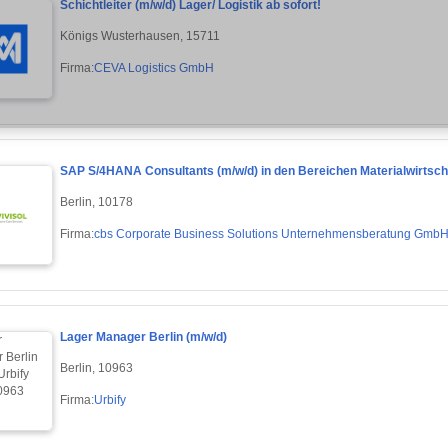
Schichtleiter (m/w/d) Lager/ Logistik ab sofort!
Königs Wusterhausen, 15711
Firma:
CEVA Logistics GmbH
SAP S/4HANA Consultants (m/w/d) in den Bereichen Materialwirtsc
Berlin, 10178
Firma:
cbs Corporate Business Solutions Unternehmensberatung Gmb
Lager Manager Berlin (m/w/d)
Berlin, 10963
Firma:
Urbify