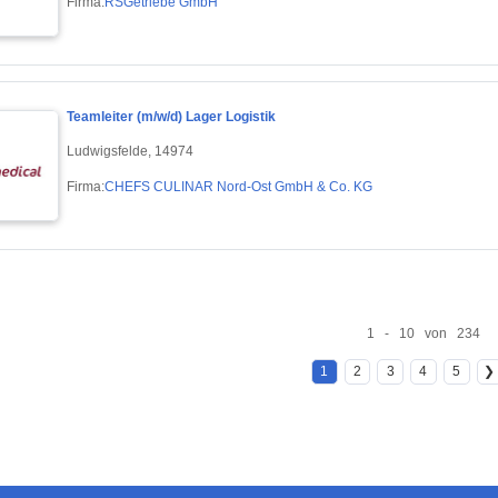
Firma:
RSGetriebe GmbH
Teamleiter (m/w/d) Lager Logistik
Ludwigsfelde, 14974
Firma:
CHEFS CULINAR Nord-Ost GmbH & Co. KG
1 - 10 von 234
1
2
3
4
5
❯