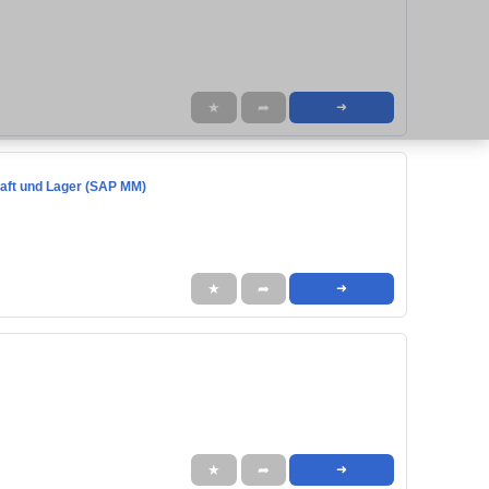
★
➦
➜
haft und Lager (SAP MM)
H
★
➦
➜
★
➦
➜