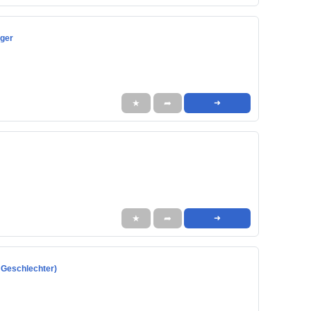
ager
★
➦
➜
★
➦
➜
 Geschlechter)