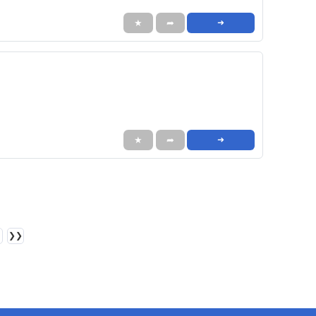
★
➦
➜
★
➦
➜
❯❯