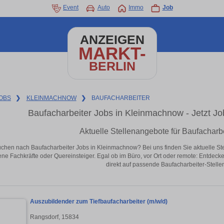
Event
Auto
Immo
Job
ANZEIGEN
MARKT-
BERLIN
OBS
❯
KLEINMACHNOW
❯
BAUFACHARBEITER
Baufacharbeiter Jobs in Kleinmachnow - Jetzt Job
Aktuelle Stellenangebote für Baufacharb
uchen nach Baufacharbeiter Jobs in Kleinmachnow? Bei uns finden Sie aktuelle Stelle
ene Fachkräfte oder Quereinsteiger. Egal ob im Büro, vor Ort oder remote: Entdeck
direkt auf passende Baufacharbeiter-Stell
Auszubildender zum Tiefbaufacharbeiter (m/w/d)
Rangsdorf, 15834