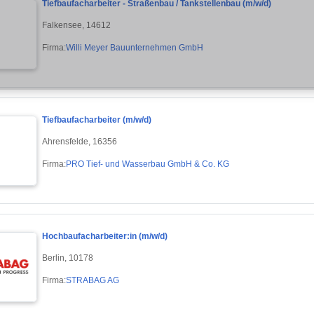
Tiefbaufacharbeiter - Straßenbau / Tankstellenbau (m/w/d)
Falkensee, 14612
Firma:
Willi Meyer Bauunternehmen GmbH
Tiefbaufacharbeiter (m/w/d)
Ahrensfelde, 16356
Firma:
PRO Tief- und Wasserbau GmbH & Co. KG
Hochbaufacharbeiter:in (m/w/d)
Berlin, 10178
Firma:
STRABAG AG