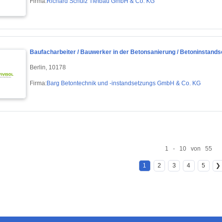
Firma:
Richard Schulz Tiefbau GmbH & Co. KG
Baufacharbeiter / Bauwerker in der Betonsanierung / Betoninstands
Berlin, 10178
Firma:
Barg Betontechnik und -instandsetzungs GmbH & Co. KG
1 - 10 von 55
1
2
3
4
5
❯