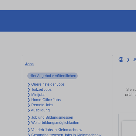
❯
J
Jobs
Hier Angebot veröffentlichen
❯ Quereinsteiger Jobs
Sie s
❯ Teilzeit Jobs
erfahr
❯ Minijobs
❯ Home-Office Jobs
❯ Remote Jobs
❯ Ausbildung
❯ Job und Bildungsmessen
❯ Weiterbildungsmöglichkeiten
❯ Vertrieb Jobs in Kleinmachnow
❯ Gesundheitswesen Jobs in Kleinmachnow