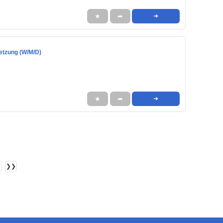
★
➦
➜
etzung (W/M/D)
★
➦
➜
❯❯