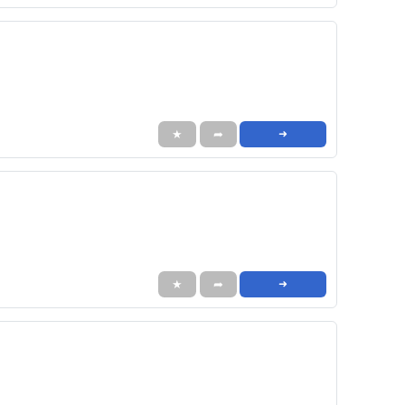
★
➦
➜
★
➦
➜