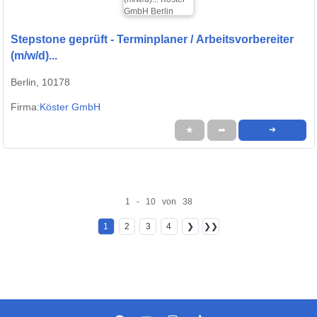
Stepstone geprüft - Terminplaner / Arbeitsvorbereiter
(m/w/d)...
Berlin, 10178
Firma:
Köster GmbH
★
➦
➜
1 - 10 von 38
1
2
3
4
❯
❯❯