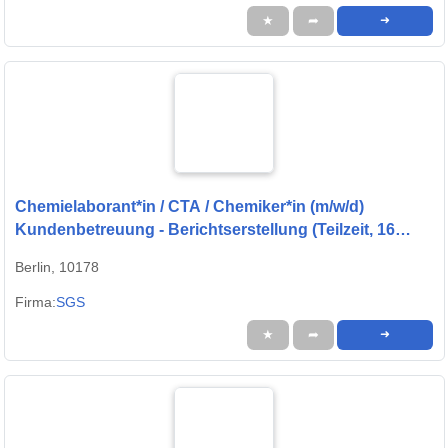
★
➦
➜
Chemielaborant*in / CTA / Chemiker*in (m/w/d)
Kundenbetreuung - Berichtserstellung (Teilzeit, 16
Std./Woche)
Berlin, 10178
Firma:
SGS
★
➦
➜