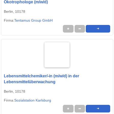
Ökotrophologe (m/w/d)
Berlin, 10178
Firma:
Tentamus Group GmbH
★
➦
➜
Lebensmittelchemiker/-in (m/w/d) in der
Lebensmittelüberwachung
Berlin, 10178
Firma:
Sozialstation Karlsburg
★
➦
➜