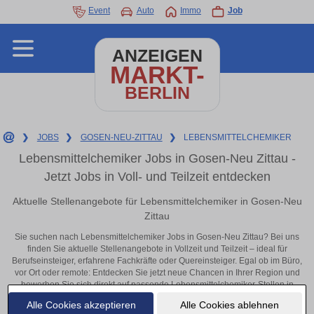
Event
Auto
Immo
Job
ANZEIGEN
MARKT-
BERLIN
❯
JOBS
❯
GOSEN-NEU-ZITTAU
❯
LEBENSMITTELCHEMIKER
Lebensmittelchemiker Jobs in Gosen-Neu Zittau -
Jetzt Jobs in Voll- und Teilzeit entdecken
Aktuelle Stellenangebote für Lebensmittelchemiker in Gosen-Neu
Zittau
Sie suchen nach Lebensmittelchemiker Jobs in Gosen-Neu Zittau? Bei uns
finden Sie aktuelle Stellenangebote in Vollzeit und Teilzeit – ideal für
Berufseinsteiger, erfahrene Fachkräfte oder Quereinsteiger. Egal ob im Büro,
vor Ort oder remote: Entdecken Sie jetzt neue Chancen in Ihrer Region und
bewerben Sie sich direkt auf passende Lebensmittelchemiker-Stellen in
Gosen-Neu Zittau!
Alle Cookies akzeptieren
Alle Cookies ablehnen