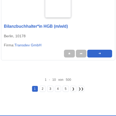
Bilanzbuchhalter*in HGB (m/w/d)
Berlin, 10178
Firma:
Transdev GmbH
★
➦
➜
1 - 10 von 500
1
2
3
4
5
❯
❯❯