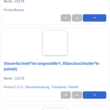
Berlin, 10178
Firma:
Buena
★
➦
➜
Steuerfachwirt*in/-angestellte*r, Bilanzbuchhalter*in
(w/m/d)
Berlin, 10178
Firma:
C.O.X. Steuerberatung. Treuhand. GmbH
★
➦
➜