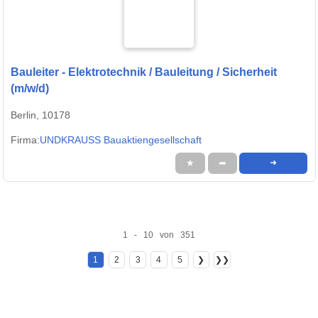
Bauleiter - Elektrotechnik / Bauleitung / Sicherheit
(m/w/d)
Berlin, 10178
Firma:
UNDKRAUSS Bauaktiengesellschaft
★
➦
➜
1 - 10 von 351
1
2
3
4
5
❯
❯❯