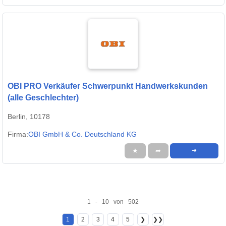
OBI PRO Verkäufer Schwerpunkt Handwerkskunden
(alle Geschlechter)
Berlin, 10178
Firma:
OBI GmbH & Co. Deutschland KG
★
➦
➜
1 - 10 von 502
1
2
3
4
5
❯
❯❯