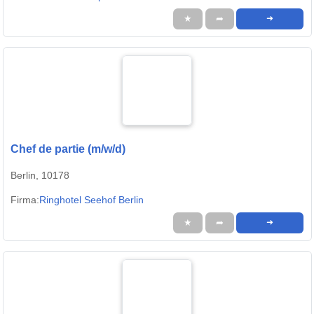
★
➦
➜
Chef de partie (m/w/d)
Berlin, 10178
Firma:
Ringhotel Seehof Berlin
★
➦
➜