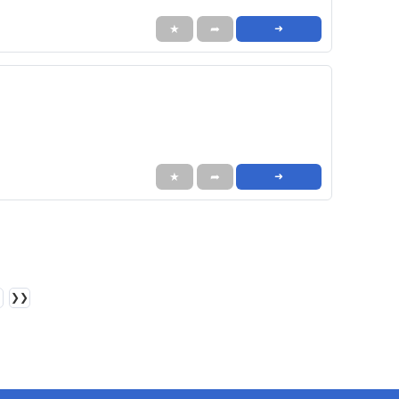
★
➦
➜
★
➦
➜
❯❯