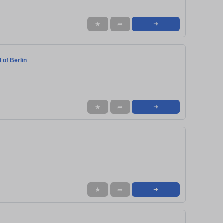
★
➦
➜
 of Berlin
★
➦
➜
★
➦
➜