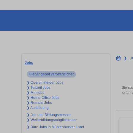
❯
J
Jobs
Hier Angebot veröffentlichen
❯ Quereinsteiger Jobs
Sie suc
❯ Teilzeit Jobs
erfahr
❯ Minijobs
❯ Home-Office Jobs
❯ Remote Jobs
❯ Ausbildung
❯ Job und Bildungsmessen
❯ Weiterbildungsmöglichkeiten
❯ Büro Jobs in Mühlenbecker Land