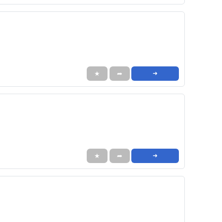
★
➦
➜
★
➦
➜