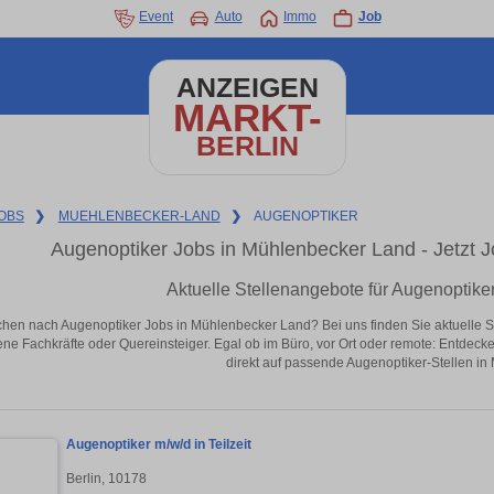
Event
Auto
Immo
Job
ANZEIGEN
MARKT-
BERLIN
OBS
❯
MUEHLENBECKER-LAND
❯
AUGENOPTIKER
Augenoptiker Jobs in Mühlenbecker Land - Jetzt Jo
Aktuelle Stellenangebote für Augenoptike
hen nach Augenoptiker Jobs in Mühlenbecker Land? Bei uns finden Sie aktuelle Stell
ene Fachkräfte oder Quereinsteiger. Egal ob im Büro, vor Ort oder remote: Entdeck
direkt auf passende Augenoptiker-Stellen i
Augenoptiker m/w/d in Teilzeit
Berlin, 10178