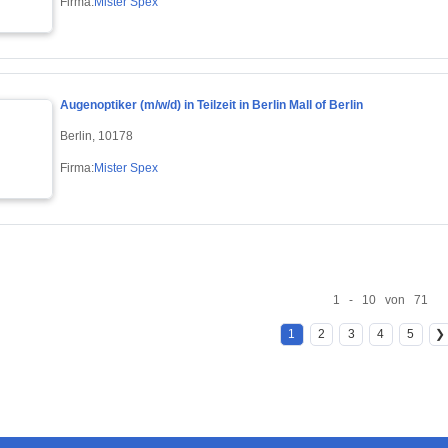
Firma:
Mister Spex
Augenoptiker (m/w/d) in Teilzeit in Berlin Mall of Berlin
Berlin, 10178
Firma:
Mister Spex
1 - 10 von 71
1
2
3
4
5
❯