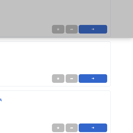
★
➦
➜
★
➦
➜
MA
★
➦
➜