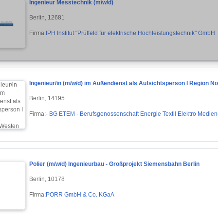
Ingenieur Messtechnik (m/w/d)
Berlin, 12681
Firma:
IPH Institut "Prüffeld für elektrische Hochleistungstechnik" GmbH
Ingenieur/in (m/w/d) im Außendienst als Aufsichtsperson I Region N
Berlin, 14195
Firma:
- BG ETEM - Berufsgenossenschaft Energie Textil Elektro Medie
Polier (m/w/d) Ingenieurbau - Großprojekt Siemensbahn Berlin
Berlin, 10178
Firma:
PORR GmbH & Co. KGaA