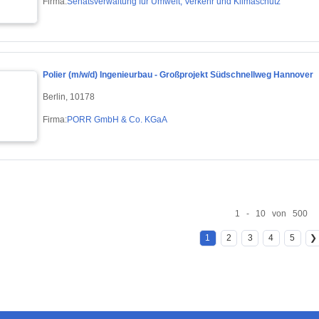
Firma:
Senatsverwaltung für Umwelt, Verkehr und Klimaschutz
Polier (m/w/d) Ingenieurbau - Großprojekt Südschnellweg Hannover
Berlin, 10178
Firma:
PORR GmbH & Co. KGaA
1 - 10 von 500
1
2
3
4
5
❯