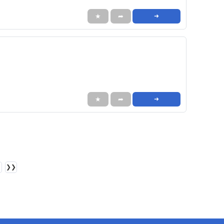
★
➦
➜
★
➦
➜
❯❯