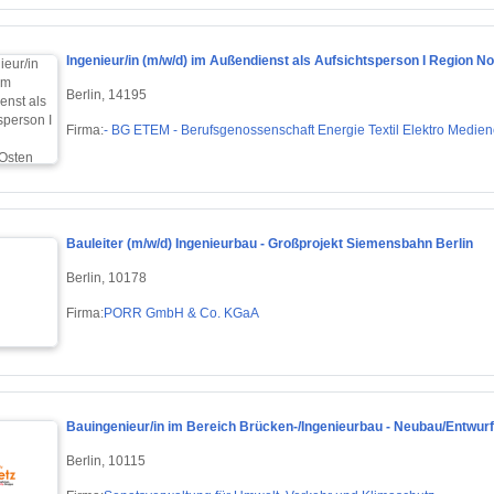
Ingenieur/in (m/w/d) im Außendienst als Aufsichtsperson I Region N
Berlin, 14195
Firma:
- BG ETEM - Berufsgenossenschaft Energie Textil Elektro Medie
Bauleiter (m/w/d) Ingenieurbau - Großprojekt Siemensbahn Berlin
Berlin, 10178
Firma:
PORR GmbH & Co. KGaA
Bauingenieur/in im Bereich Brücken-/Ingenieurbau - Neubau/Entwurf
Berlin, 10115