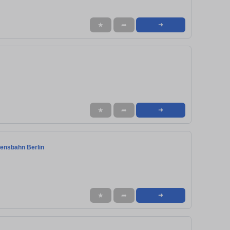
★
➦
➜
★
➦
➜
emensbahn Berlin
★
➦
➜