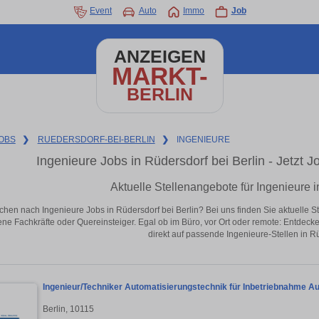
Event
Auto
Immo
Job
ANZEIGEN
MARKT-
BERLIN
OBS
❯
RUEDERSDORF-BEI-BERLIN
❯
INGENIEURE
Ingenieure Jobs in Rüdersdorf bei Berlin - Jetzt Jo
Aktuelle Stellenangebote für Ingenieure i
chen nach Ingenieure Jobs in Rüdersdorf bei Berlin? Bei uns finden Sie aktuelle Stel
ene Fachkräfte oder Quereinsteiger. Egal ob im Büro, vor Ort oder remote: Entdeck
direkt auf passende Ingenieure-Stellen in Rü
Ingenieur/Techniker Automatisierungstechnik für Inbetriebnahme Au
Berlin, 10115