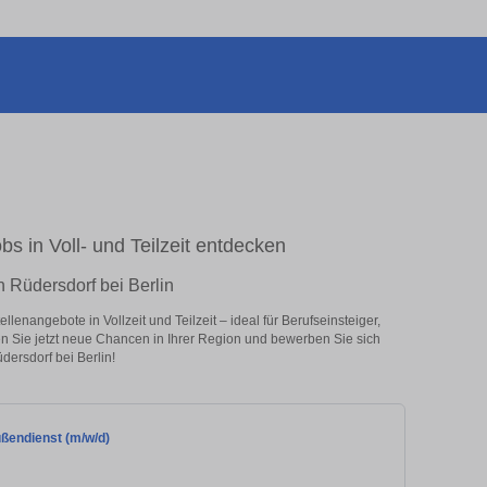
bs in Voll- und Teilzeit entdecken
n Rüdersdorf bei Berlin
lenangebote in Vollzeit und Teilzeit – ideal für Berufseinsteiger,
en Sie jetzt neue Chancen in Ihrer Region und bewerben Sie sich
dersdorf bei Berlin!
ßendienst (m/w/d)