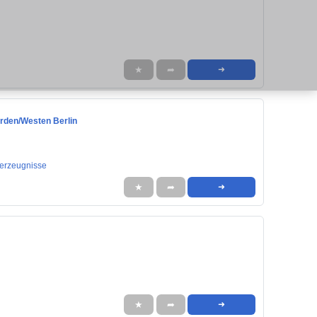
★
➦
➜
orden/Westen Berlin
nerzeugnisse
★
➦
➜
★
➦
➜