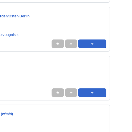
orden/Osten Berlin
nerzeugnisse
★
➦
➜
★
➦
➜
 (w/m/d)