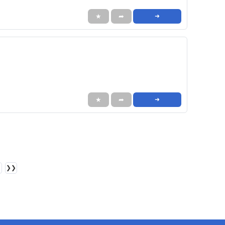
★
➦
➜
★
➦
➜
❯❯