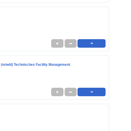
★
➦
➜
er (m/w/d) Technisches Facility Management
★
➦
➜