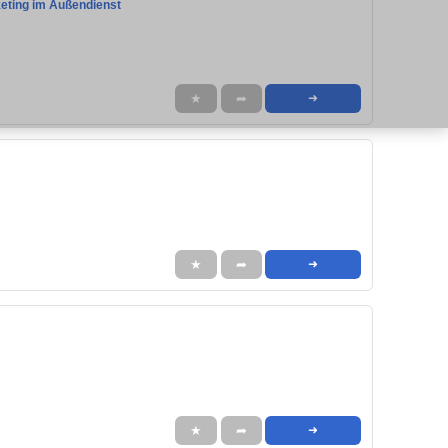
keting im Außendienst
★
➦
➜
★
➦
➜
★
➦
➜