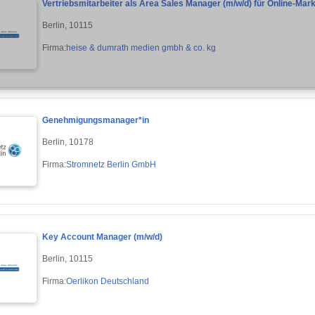
Vertriebsmitarbeiter als Area Sales Manager (m/w/d) für Online-Mar
Berlin, 10115
Firma:
heise & dumrath medien gmbh & co. kg
Genehmigungsmanager*in
Berlin, 10178
Firma:
Stromnetz Berlin GmbH
Key Account Manager (m/w/d)
Berlin, 10115
Firma:
Oerlikon Deutschland