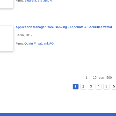
Firma:
Studienkreis GmbH
Application Manager Core Banking - Accounts & Securities w/m/d
Berlin, 10178
Firma:
Quirin Privatbank AG
1 - 10 von 500
1
2
3
4
5
❯