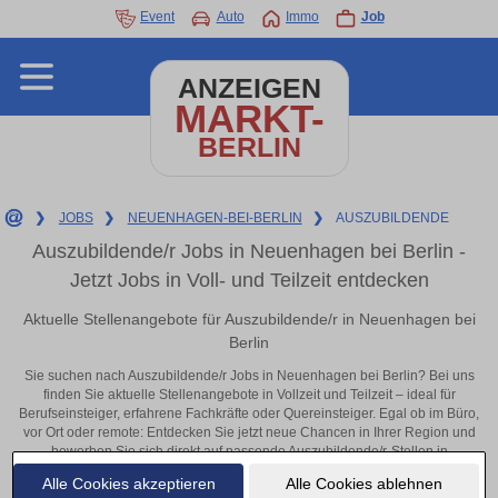
Event
Auto
Immo
Job
ANZEIGEN
MARKT-
BERLIN
❯
JOBS
❯
NEUENHAGEN-BEI-BERLIN
❯
AUSZUBILDENDE
Auszubildende/r Jobs in Neuenhagen bei Berlin -
Jetzt Jobs in Voll- und Teilzeit entdecken
Aktuelle Stellenangebote für Auszubildende/r in Neuenhagen bei
Berlin
Sie suchen nach Auszubildende/r Jobs in Neuenhagen bei Berlin? Bei uns
finden Sie aktuelle Stellenangebote in Vollzeit und Teilzeit – ideal für
Berufseinsteiger, erfahrene Fachkräfte oder Quereinsteiger. Egal ob im Büro,
vor Ort oder remote: Entdecken Sie jetzt neue Chancen in Ihrer Region und
bewerben Sie sich direkt auf passende Auszubildende/r-Stellen in
Neuenhagen bei Berlin!
Alle Cookies akzeptieren
Alle Cookies ablehnen