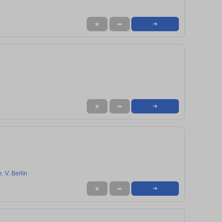
★
➦
➜
★
➦
➜
. V. Berlin
★
➦
➜