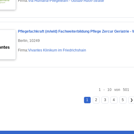
Firma:
Via Humana-Pflegeteam - Gustav-Adolf-Straße
Pflegefachkraft (m/w/d) Fachweiterbildung Pflege Zercur Geriatrie - We
Berlin, 10249
Firma:
Vivantes Klinikum im Friedrichshain
1 - 10 von 501
1
2
3
4
5
❯