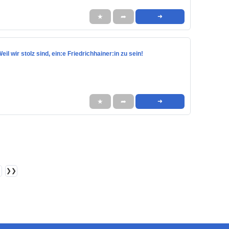
★
➦
➜
il wir stolz sind, ein:e Friedrichhainer:in zu sein!
★
➦
➜
❯❯