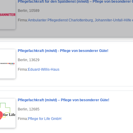
Pflegefachkraft für den Spätdienst (m/w/d) – Pflege von besonderer 
Berlin, 10589
Firma:
Ambulanter Pflegedienst Charlottenburg, Johanniter-Unfall-Hilfe e
Pflegefachkraft (m/w/d) - Pflege von besonderer Güte!
Berlin, 13629
Firma:
Eduard-Willis-Haus
Pflegefachkraft (m/w/d) – Pflege von besonderer Güte!
Berlin, 12685
Firma:
Pflege for Life GmbH