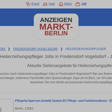
Event
Auto
Immo
Job
ANZEIGEN
MARKT-
BERLIN
OBS
❯
FREDERSDORF-VOGELSDORF
❯
HEILERZIEHUNGSPFLEGER
Heilerziehungspfleger Jobs in Fredersdorf-Vogelsdorf - Je
Aktuelle Stellenangebote für Heilerziehungspfle
suchen nach Heilerziehungspfleger Jobs in Fredersdorf-Vogelsdorf? Bei uns finden Si
seinsteiger, erfahrene Fachkräfte oder Quereinsteiger. Egal ob im Büro, vor Ort od
bewerben Sie sich direkt auf passende Heilerziehungspfleger
Pflegefachperson (m/w/d) Station B3 Pflege- und Funktionsdienst - 
Berlin, 12683