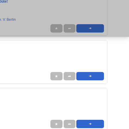
Güte!
. V. Berlin
★
➦
➜
★
➦
➜
★
➦
➜