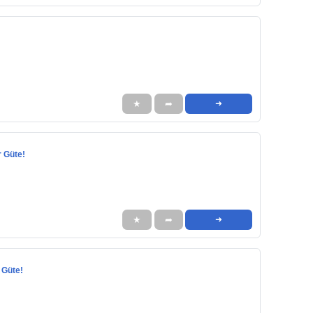
★
➦
➜
r Güte!
★
➦
➜
 Güte!