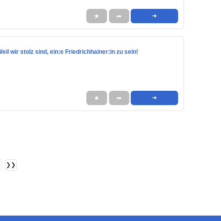
★
➦
➜
il wir stolz sind, ein:e Friedrichhainer:in zu sein!
★
➦
➜
❯❯