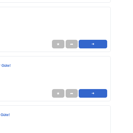
★
➦
➜
r Güte!
★
➦
➜
 Güte!