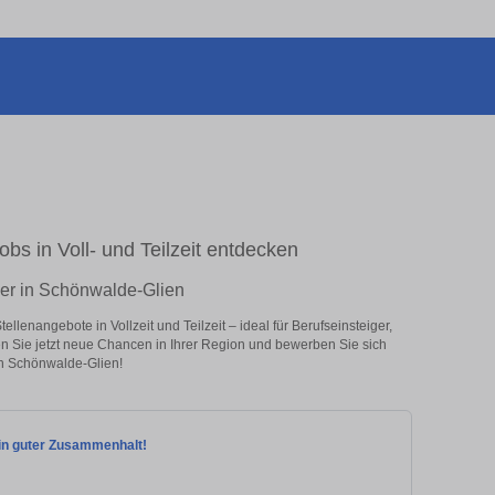
bs in Voll- und Teilzeit entdecken
ger in Schönwalde-Glien
lenangebote in Vollzeit und Teilzeit – ideal für Berufseinsteiger,
en Sie jetzt neue Chancen in Ihrer Region und bewerben Sie sich
in Schönwalde-Glien!
Ein guter Zusammenhalt!