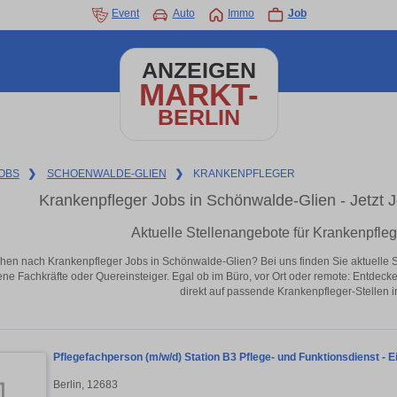
Event
Auto
Immo
Job
ANZEIGEN
MARKT-
BERLIN
OBS
❯
SCHOENWALDE-GLIEN
❯
KRANKENPFLEGER
Krankenpfleger Jobs in Schönwalde-Glien - Jetzt Jo
Aktuelle Stellenangebote für Krankenpfle
hen nach Krankenpfleger Jobs in Schönwalde-Glien? Bei uns finden Sie aktuelle Stel
ene Fachkräfte oder Quereinsteiger. Egal ob im Büro, vor Ort oder remote: Entdeck
direkt auf passende Krankenpfleger-Stellen 
Pflegefachperson (m/w/d) Station B3 Pflege- und Funktionsdienst - 
Berlin, 12683