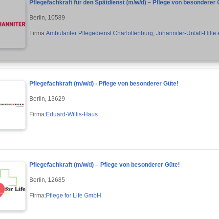
Pflegefachkraft für den Spätdienst (m/w/d) – Pflege von besonderer 
Berlin, 10589
Firma:
Ambulanter Pflegedienst Charlottenburg, Johanniter-Unfall-Hilfe e
Pflegefachkraft (m/w/d) - Pflege von besonderer Güte!
Berlin, 13629
Firma:
Eduard-Willis-Haus
Pflegefachkraft (m/w/d) – Pflege von besonderer Güte!
Berlin, 12685
Firma:
Pflege for Life GmbH