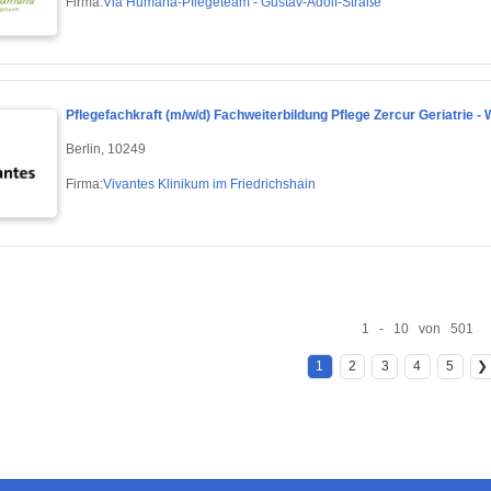
Firma:
Via Humana-Pflegeteam - Gustav-Adolf-Straße
Pflegefachkraft (m/w/d) Fachweiterbildung Pflege Zercur Geriatrie - We
Berlin, 10249
Firma:
Vivantes Klinikum im Friedrichshain
1 - 10 von 501
1
2
3
4
5
❯