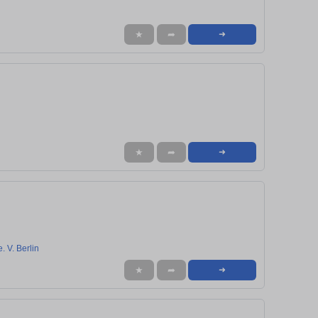
★
➦
➜
★
➦
➜
. V. Berlin
★
➦
➜