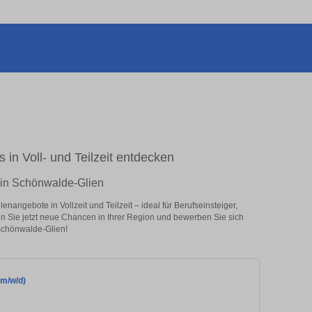
 in Voll- und Teilzeit entdecken
r in Schönwalde-Glien
nangebote in Vollzeit und Teilzeit – ideal für Berufseinsteiger,
en Sie jetzt neue Chancen in Ihrer Region und bewerben Sie sich
 Schönwalde-Glien!
(m/w/d)