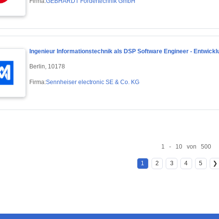
Firma:
GEBHARDT Fördertechnik GmbH
Ingenieur Informationstechnik als DSP Software Engineer - Entwick
Berlin, 10178
Firma:
Sennheiser electronic SE & Co. KG
1 - 10 von 500
1
2
3
4
5
❯