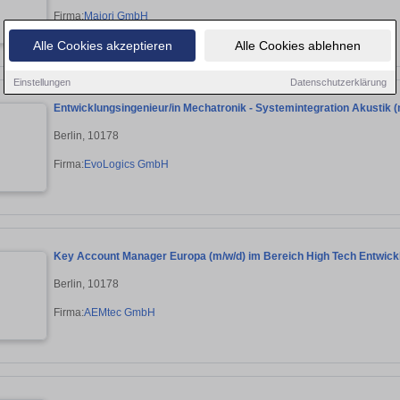
Firma:
Majori GmbH
Alle Cookies akzeptieren
Alle Cookies ablehnen
Einstellungen
Datenschutzerklärung
Entwicklungsingenieur/in Mechatronik - Systemintegration Akustik (
Berlin, 10178
Firma:
EvoLogics GmbH
Key Account Manager Europa (m/w/d) im Bereich High Tech Entwic
Berlin, 10178
Firma:
AEMtec GmbH