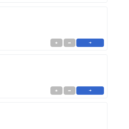
★
➦
➜
★
➦
➜