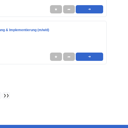
★
➦
➜
lung & Implementierung (m/w/d)
★
➦
➜
❯❯