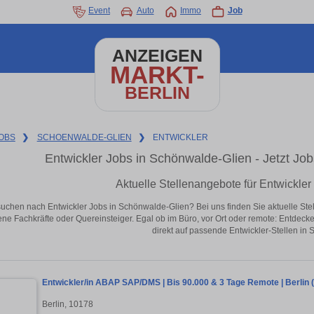
Event
Auto
Immo
Job
ANZEIGEN
MARKT-
BERLIN
OBS
❯
SCHOENWALDE-GLIEN
❯
ENTWICKLER
Entwickler Jobs in Schönwalde-Glien - Jetzt Jobs
Aktuelle Stellenangebote für Entwickle
suchen nach Entwickler Jobs in Schönwalde-Glien? Bei uns finden Sie aktuelle Stelle
ene Fachkräfte oder Quereinsteiger. Egal ob im Büro, vor Ort oder remote: Entdeck
direkt auf passende Entwickler-Stellen in
Entwickler/in ABAP SAP/DMS | Bis 90.000 & 3 Tage Remote | Berlin 
Berlin, 10178