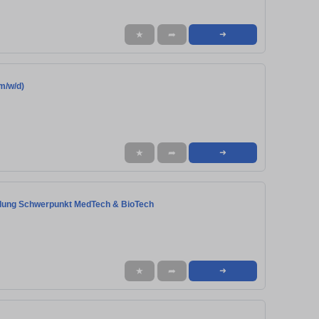
★
➦
➜
m/w/d)
★
➦
➜
klung Schwerpunkt MedTech & BioTech
★
➦
➜