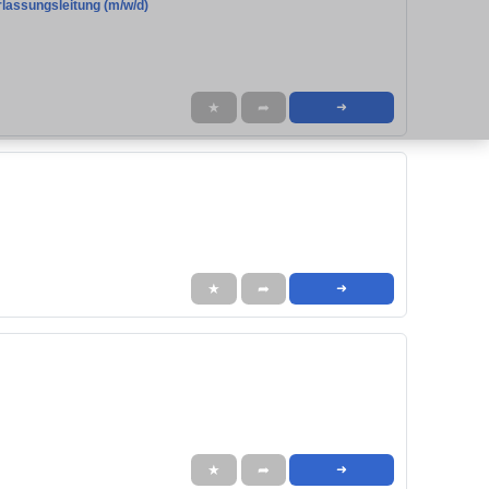
rlassungsleitung (m/w/d)
★
➦
➜
★
➦
➜
★
➦
➜