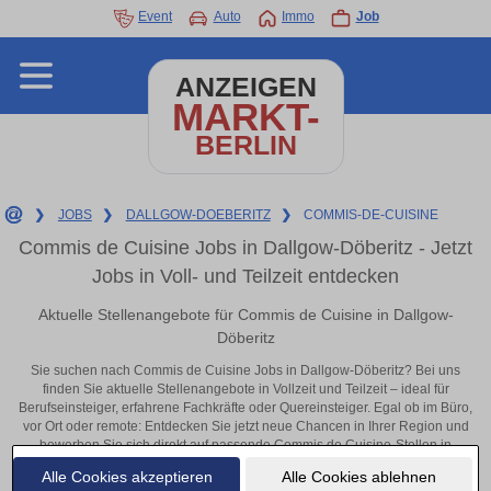
Event
Auto
Immo
Job
ANZEIGEN
MARKT-
BERLIN
❯
JOBS
❯
DALLGOW-DOEBERITZ
❯
COMMIS-DE-CUISINE
Commis de Cuisine Jobs in Dallgow-Döberitz - Jetzt
Jobs in Voll- und Teilzeit entdecken
Aktuelle Stellenangebote für Commis de Cuisine in Dallgow-
Döberitz
Sie suchen nach Commis de Cuisine Jobs in Dallgow-Döberitz? Bei uns
finden Sie aktuelle Stellenangebote in Vollzeit und Teilzeit – ideal für
Berufseinsteiger, erfahrene Fachkräfte oder Quereinsteiger. Egal ob im Büro,
vor Ort oder remote: Entdecken Sie jetzt neue Chancen in Ihrer Region und
bewerben Sie sich direkt auf passende Commis de Cuisine-Stellen in
Dallgow-Döberitz!
Alle Cookies akzeptieren
Alle Cookies ablehnen