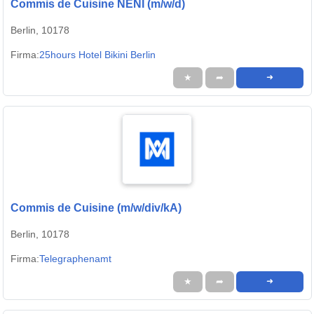
Commis de Cuisine NENI (m/w/d)
Berlin, 10178
Firma:
25hours Hotel Bikini Berlin
★
➦
➜
Commis de Cuisine (m/w/div/kA)
Berlin, 10178
Firma:
Telegraphenamt
★
➦
➜