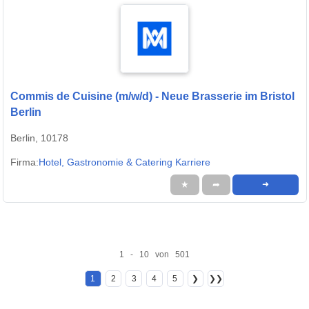
Commis de Cuisine (m/w/d) - Neue Brasserie im Bristol
Berlin
Berlin, 10178
Firma:
Hotel, Gastronomie & Catering Karriere
★
➦
➜
1 - 10 von 501
1
2
3
4
5
❯
❯❯