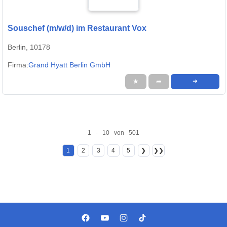
Souschef (m/w/d) im Restaurant Vox
Berlin, 10178
Firma:
Grand Hyatt Berlin GmbH
★
➦
➜
1 - 10 von 501
1
2
3
4
5
❯
❯❯