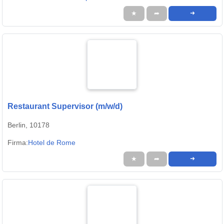
★
➦
➜
Restaurant Supervisor (m/w/d)
Berlin, 10178
Firma:
Hotel de Rome
★
➦
➜