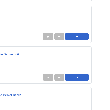
★
➦
➜
:in Bautechnik
★
➦
➜
e Gebiet Berlin