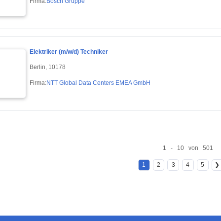
Firma:
Bosch Gruppe
Elektriker (m/w/d) Techniker
Berlin, 10178
Firma:
NTT Global Data Centers EMEA GmbH
1 - 10 von 501
1
2
3
4
5
❯