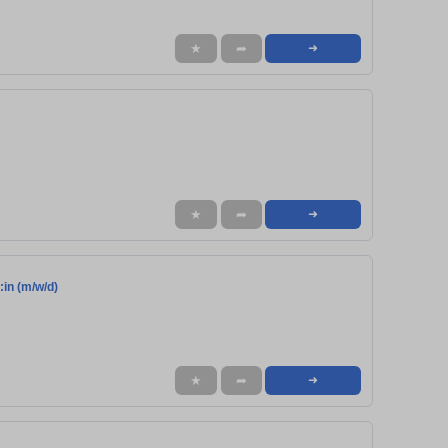
★
➦
➜
★
➦
➜
in (m/w/d)
★
➦
➜