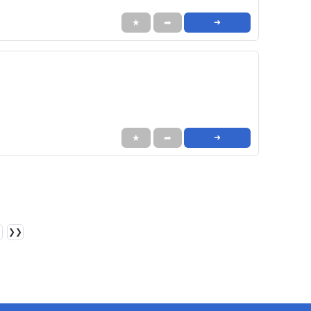
★
➦
➜
★
➦
➜
❯❯