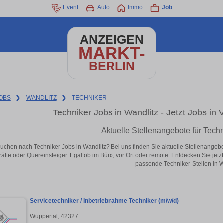
Event
Auto
Immo
Job
ANZEIGEN
MARKT-
BERLIN
OBS
❯
WANDLITZ
❯
TECHNIKER
Techniker Jobs in Wandlitz - Jetzt Jobs in V
Aktuelle Stellenangebote für Techn
suchen nach Techniker Jobs in Wandlitz? Bei uns finden Sie aktuelle Stellenangebote 
äfte oder Quereinsteiger. Egal ob im Büro, vor Ort oder remote: Entdecken Sie jet
passende Techniker-Stellen in W
Servicetechniker / Inbetriebnahme Techniker (m/w/d)
Wuppertal, 42327