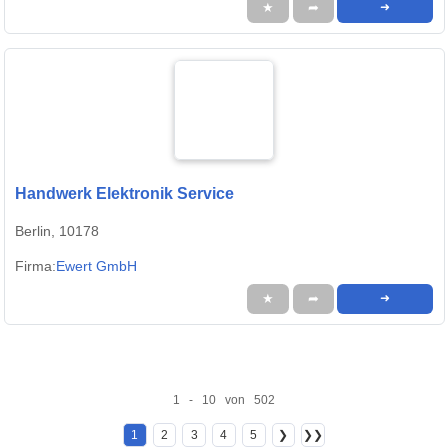
★
➦
➜
Handwerk Elektronik Service
Berlin, 10178
Firma:
Ewert GmbH
★
➦
➜
1 - 10 von 502
1
2
3
4
5
❯
❯❯