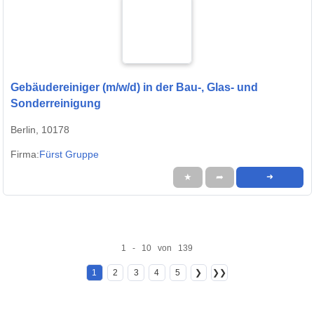
Gebäudereiniger (m/w/d) in der Bau-, Glas- und
Sonderreinigung
Berlin, 10178
Firma:
Fürst Gruppe
★
➦
➜
1 - 10 von 139
1
2
3
4
5
❯
❯❯