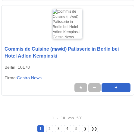
Commis de Cuisine (m/w/d) Patisserie in Berlin bei
Hotel Adlon Kempinski
Berlin, 10178
Firma:
Gastro News
★
➦
➜
1 - 10 von 501
1
2
3
4
5
❯
❯❯