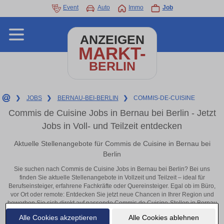
Event
Auto
Immo
Job
ANZEIGEN
MARKT-
BERLIN
❯
JOBS
❯
BERNAU-BEI-BERLIN
❯
COMMIS-DE-CUISINE
Commis de Cuisine Jobs in Bernau bei Berlin - Jetzt
Jobs in Voll- und Teilzeit entdecken
Aktuelle Stellenangebote für Commis de Cuisine in Bernau bei
Berlin
Sie suchen nach Commis de Cuisine Jobs in Bernau bei Berlin? Bei uns
finden Sie aktuelle Stellenangebote in Vollzeit und Teilzeit – ideal für
Berufseinsteiger, erfahrene Fachkräfte oder Quereinsteiger. Egal ob im Büro,
vor Ort oder remote: Entdecken Sie jetzt neue Chancen in Ihrer Region und
bewerben Sie sich direkt auf passende Commis de Cuisine-Stellen in Bernau
bei Berlin!
Alle Cookies akzeptieren
Alle Cookies ablehnen