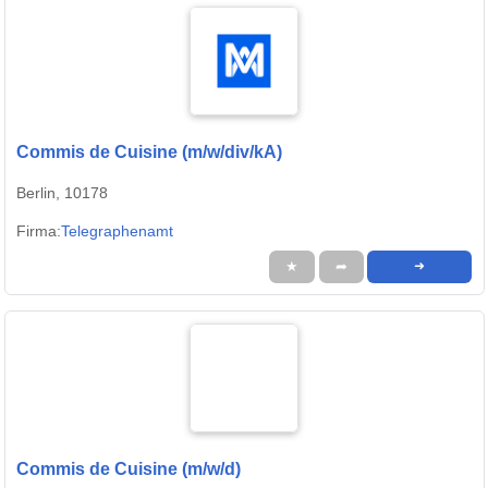
Commis de Cuisine (m/w/div/kA)
Berlin, 10178
Firma:
Telegraphenamt
★
➦
➜
Commis de Cuisine (m/w/d)