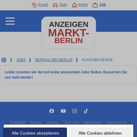
Event
Auto
Immo
Job
ANZEIGEN
MARKT-
BERLIN
❯
JOBS
❯
BERNAU-BEI-BERLIN
❯
AUSZUBILDENDE
Leider konnten wir derzeit keine passenden Jobs finden. Besuchen Sie
uns bald wieder!
Ratgeber
Presse
Lokales
Über Uns
Impressum
Datenschutz
Cookies
Alle Cookies akzeptieren
Alle Cookies ablehnen