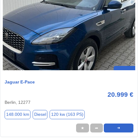
Jaguar E-Pace
20.999 €
Berlin, 12277
148.000 km
Diesel
120 kw (163 PS)
★
➦
➜