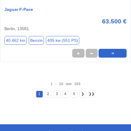
Jaguar F-Pace
63.500 €
Berlin, 13581
40.462 km
Benzin
405 kw (551 PS)
★
➦
➜
1 - 10 von 163
1
2
3
4
5
❯
❯❯