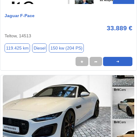
Jaguar F-Pace
33.889 €
Teltow, 14513
119.425 km
Diesel
150 kw (204 PS)
★
➦
➜