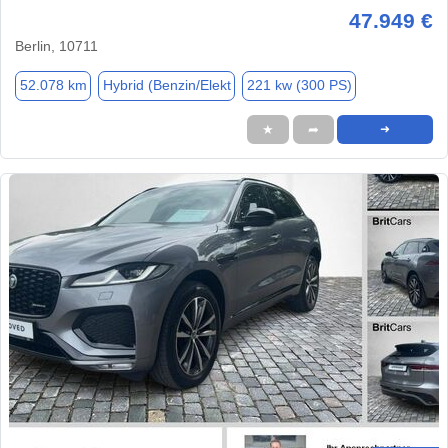
47.949 €
Berlin, 10711
52.078 km
Hybrid (Benzin/Elekt
221 kw (300 PS)
★
➦
➜