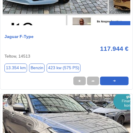
Jaguar F-Type
117.944 €
Teltow, 14513
13.354 km
Benzin
423 kw (575 PS)
★
➦
➜