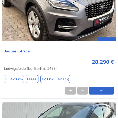
Jaguar E-Pace
28.290 €
Ludwigsfelde (bei Berlin), 14974
35.428 km
Diesel
120 kw (163 PS)
★
➦
➜