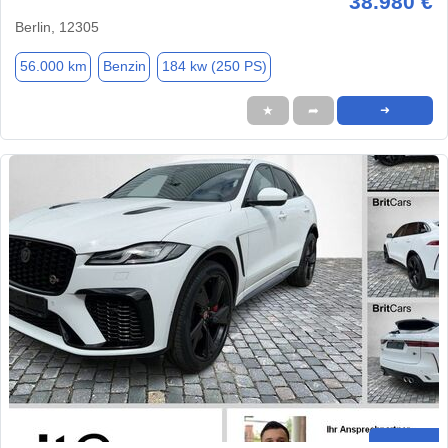
38.980 €
Berlin, 12305
56.000 km
Benzin
184 kw (250 PS)
★
➦
➜