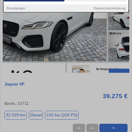
Einstellungen
Datenschutzerklärung
Jaguar XF
39.275 €
Berlin, 10711
32.029 km
Diesel
150 kw (204 PS)
★
➦
➜