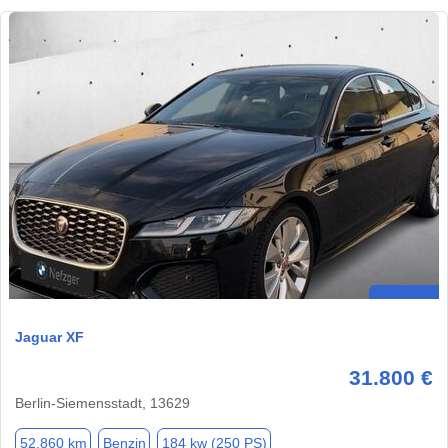
Jaguar XF
31.800 €
Berlin-Siemensstadt, 13629
52.860 km
Benzin
184 kw (250 PS)