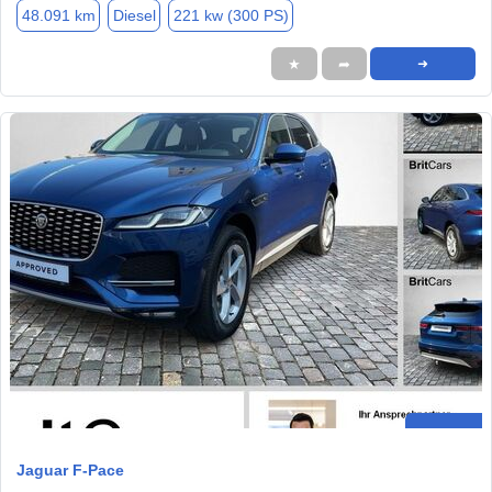
48.091 km
Diesel
221 kw (300 PS)
★
➦
➜
Jaguar F-Pace