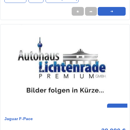
★
➦
➜
Jaguar F-Pace