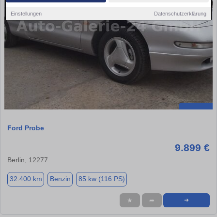
Einstellungen
Datenschutzerklärung
Ford Probe
9.899 €
Berlin, 12277
32.400 km
Benzin
85 kw (116 PS)
★
➦
➜