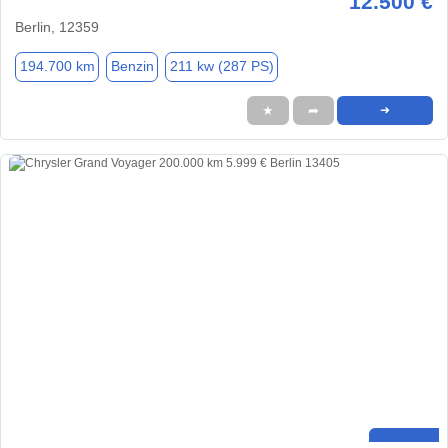
12.500 €
Berlin, 12359
194.700 km
Benzin
211 kw (287 PS)
★
➦
➜