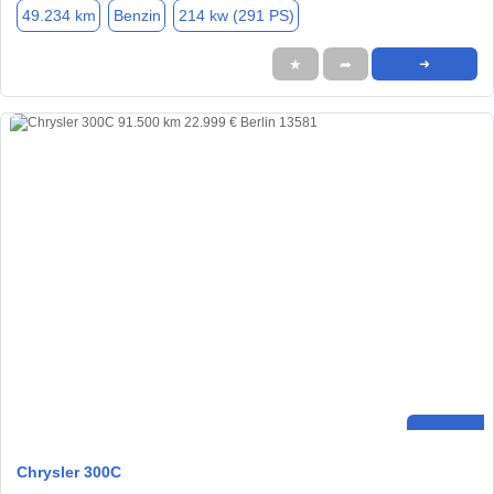
49.234 km
Benzin
214 kw (291 PS)
★
➦
➜
Chrysler 300C