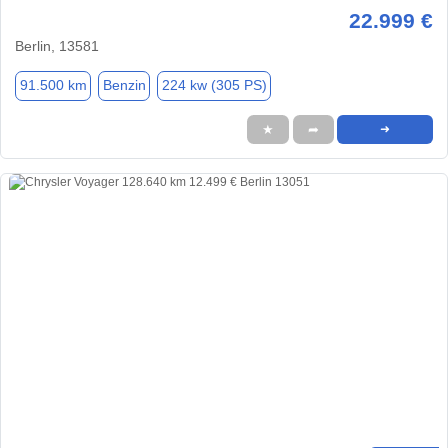
22.999 €
Berlin, 13581
91.500 km
Benzin
224 kw (305 PS)
★
➦
➜