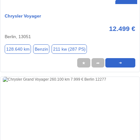
Chrysler Voyager
12.499 €
Berlin, 13051
128.640 km
Benzin
211 kw (287 PS)
★
➦
➜