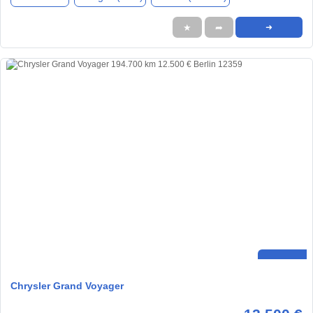
★
➦
➜
Chrysler Grand Voyager