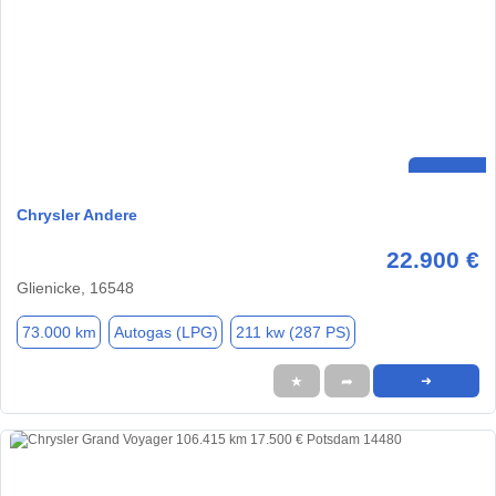
Chrysler Andere
22.900 €
Glienicke, 16548
73.000 km
Autogas (LPG)
211 kw (287 PS)
★
➦
➜