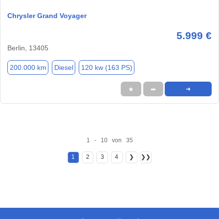
Chrysler Grand Voyager
5.999 €
Berlin, 13405
200.000 km
Diesel
120 kw (163 PS)
★
➦
➜
1 - 10 von 35
1
2
3
4
❯
❯❯