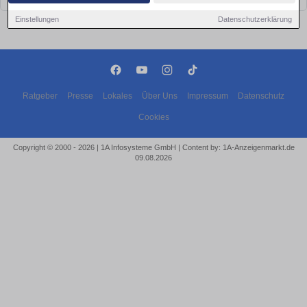
Einstellungen
Datenschutzerklärung
Ratgeber
Presse
Lokales
Über Uns
Impressum
Datenschutz
Cookies
Copyright © 2000 - 2026 | 1A Infosysteme GmbH | Content by: 1A-Anzeigenmarkt.de
09.08.2026