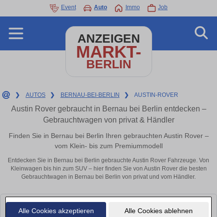
Event
Auto
Immo
Job
ANZEIGEN
MARKT-
BERLIN
❯
AUTOS
❯
BERNAU-BEI-BERLIN
❯
AUSTIN-ROVER
Austin Rover gebraucht in Bernau bei Berlin entdecken –
Gebrauchtwagen von privat & Händler
Finden Sie in Bernau bei Berlin Ihren gebrauchten Austin Rover –
vom Klein- bis zum Premiummodell
Entdecken Sie in Bernau bei Berlin gebrauchte Austin Rover Fahrzeuge. Von
Kleinwagen bis hin zum SUV – hier finden Sie von Austin Rover die besten
Gebrauchtwagen in Bernau bei Berlin von privat und vom Händler.
Leider konnten wir derzeit keine passenden Autos finden. Schauen Sie
Alle Cookies akzeptieren
Alle Cookies ablehnen
bald wieder vorbei!