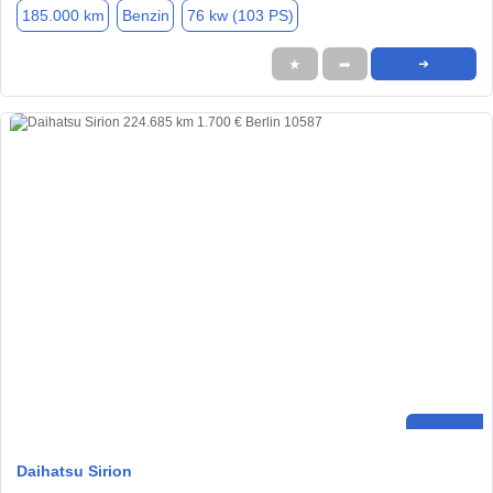
185.000 km
Benzin
76 kw (103 PS)
★
➦
➜
Daihatsu Sirion