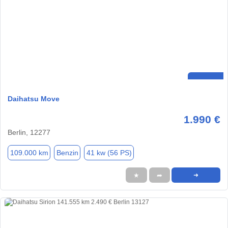
Daihatsu Move
1.990 €
Berlin, 12277
109.000 km
Benzin
41 kw (56 PS)
★
➦
➜