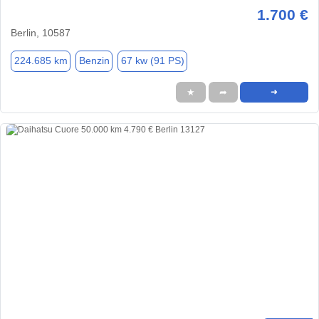
1.700 €
Berlin, 10587
224.685 km
Benzin
67 kw (91 PS)
★
➦
➜