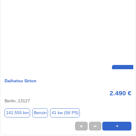
Daihatsu Sirion
2.490 €
Berlin, 13127
141.555 km
Benzin
41 kw (56 PS)
★
➦
➜