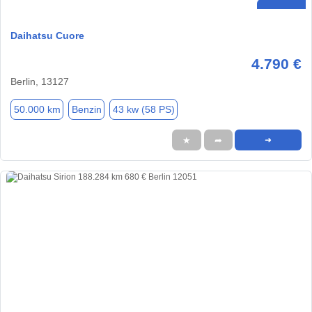
Daihatsu Cuore
4.790 €
Berlin, 13127
50.000 km
Benzin
43 kw (58 PS)
★
➦
➜