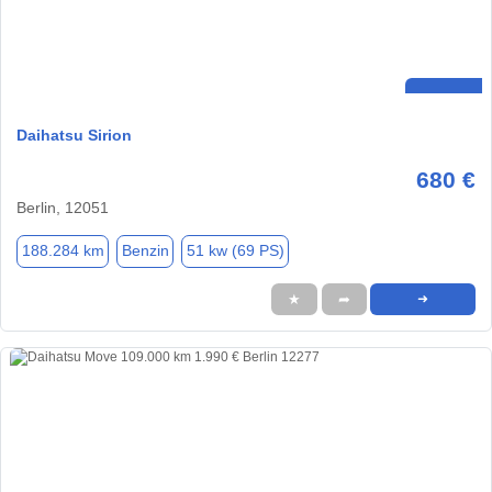
Daihatsu Sirion
680 €
Berlin, 12051
188.284 km
Benzin
51 kw (69 PS)
★
➦
➜