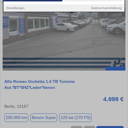
Einstellungen
Datenschutzerklärung
Alfa Romeo Giulietta 1.4 TB Turismo
Aut.*BT*SHZ*Leder*Xenon
4.999 €
Berlin, 13187
200.000 km
Benzin Super
125 kw (170 PS)